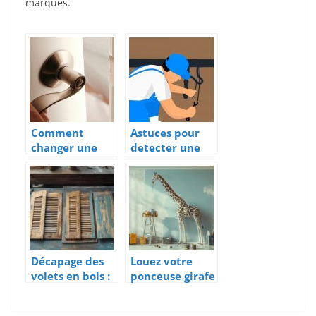
marques.
Comment
Astuces pour
changer une
detecter une
serrure
fuite d’eau
rapidement ?
Décapage des
Louez votre
volets en bois :
ponceuse girafe
Maîtrisez
Fartools : prix
l’étape cruciale
et