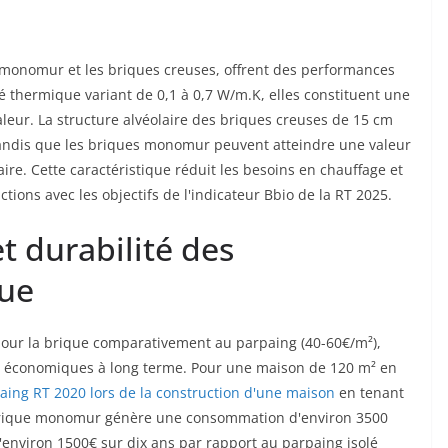
onomur et les briques creuses, offrent des performances
 thermique variant de 0,1 à 0,7 W/m.K, elles constituent une
aleur. La structure alvéolaire des briques creuses de 15 cm
tandis que les briques monomur peuvent atteindre une valeur
re. Cette caractéristique réduit les besoins en chauffage et
ctions avec les objectifs de l'indicateur Bbio de la RT 2025.
t durabilité des
que
é pour la brique comparativement au parpaing (40-60€/m²),
ges économiques à long terme. Pour une maison de 120 m² en
paing RT 2020 lors de la construction d'une maison
en tenant
 brique monomur génère une consommation d'environ 3500
environ 1500€ sur dix ans par rapport au parpaing isolé