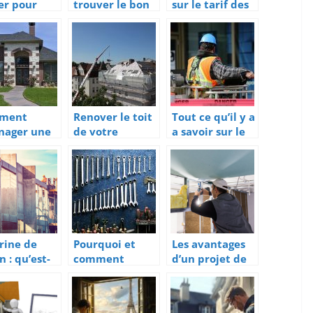
ier pour
trouver le bon
sur le tarif des
tallation de
couvreur
travaux du
s vitrées
zingueur pour
charpentier en
votre toit
bois
ment
Renover le toit
Tout ce qu’il y a
nager une
de votre
a savoir sur le
e de
maison : les
contrat a duree
ge ?
principaux
indeterminee
enjeux
de chantier
rine de
Pourquoi et
Les avantages
 : qu’est-
comment
d’un projet de
e c’est ?
choisir un
renovation
etabli de
globale
mecanicien ?