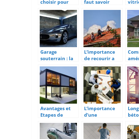
choisir pour
faut savoir
vitr
une charpente
pour bien poser
l’ins
durable ?
ses portes et
baie
fenêtres
Garage
L’importance
Com
souterrain : la
de recourir a
amé
meilleure façon
un couvreur
allé
de prendre en
professionnel
gara
soin de votre
véhicule
Avantages et
L’importance
Long
Etapes de
d’une
béton
construction
maquette
ce qu
d’un batiment
avant la
a ossature
realisation de