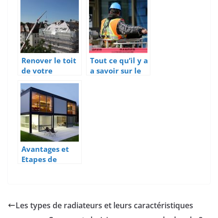
durable ?
rêve de tous les
enfants
Renover le toit
Tout ce qu’il y a
de votre
a savoir sur le
maison : les
contrat a duree
principaux
indeterminee
enjeux
de chantier
Avantages et
Etapes de
construction
d’un batiment
a ossature
metallique.
Les types de radiateurs et leurs caractéristiques