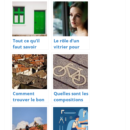
assurer vos
une charpente
travaux à la
durable ?
maison
Tout ce qu’il
Le rôle d’un
faut savoir
vitrier pour
pour bien poser
l’installation de
ses portes et
baies vitrées
fenêtres
Comment
Quelles sont les
trouver le bon
compositions
couvreur
des marquages
zingueur pour
au sol ?
votre toit