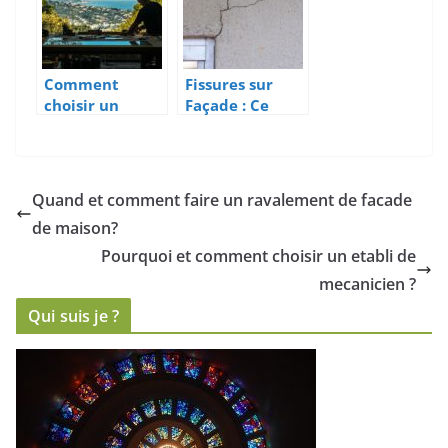
travaux
normes RT 2025
?
Comment
Fissures sur
choisir un
Façade : Ce
vitrier
Qu’il Faut
miroitier à
Absolument
Cagnes-sur-Mer
Faire Avant de
pour vos
Rénover
Quand et comment faire un ravalement de facade
projets de
de maison?
verre sur
mesure
Pourquoi et comment choisir un etabli de
mecanicien ?
Qui suis je ?