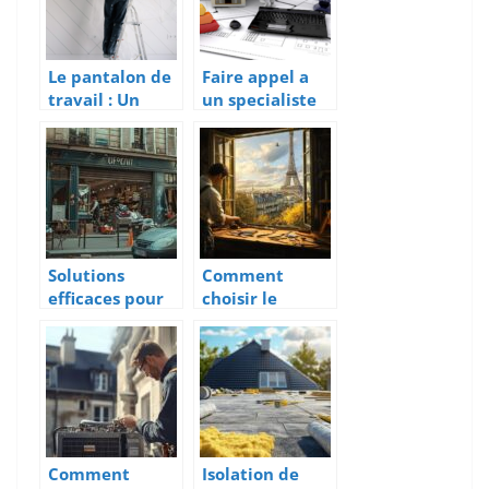
Le pantalon de
Faire appel a
travail : Un
un specialiste
indispensable
de la
pour les
construction
professionnels
eco-
exigeants
responsable
pour renover
votre maison
Solutions
Comment
efficaces pour
choisir le
trouver un
meilleur
dépannage
service de
rapide de
réparation de
volets roulants
fenêtres à Paris
à Paris
?
Comment
Isolation de