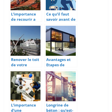
L’importance
Ce qu’il faut
de recourir a
savoir avant de
un couvreur
renover sa
professionnel
plomberie
Renover le toit
Avantages et
de votre
Etapes de
maison : les
construction
principaux
d’un batiment
enjeux
a ossature
metallique.
L’importance
Longrine de
d’une
béton : qu’est-