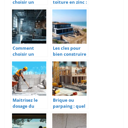
choisir un
toiture en zinc :
chauffagiste
5 solutions
pour
budget-friendly
l’installation
contre les
d’une pompe à
infiltrations
chaleur à
Quimper ?
Comment
Les cles pour
choisir un
bien construire
bureau
sa maison aux
d’études
Sables d’Olonne
ingénierie pour
vos projets
industriels ?
Maitrisez le
Brique ou
dosage du
parpaing : quel
beton : Calculs
matériau
et proportions
choisir pour
pour vos
respecter les