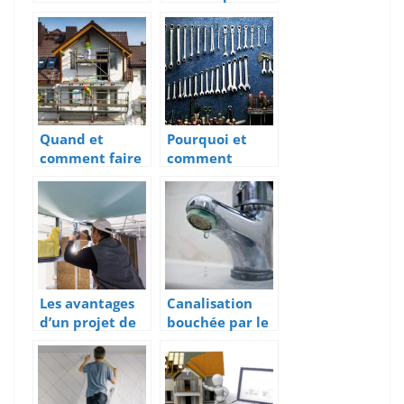
maquette
ce que c’est ?
avant la
realisation de
tout projet
immobilier
Quand et
Pourquoi et
comment faire
comment
un ravalement
choisir un
de facade de
etabli de
maison?
mecanicien ?
Les avantages
Canalisation
d’un projet de
bouchée par le
renovation
calcaire : que
globale
faire ?