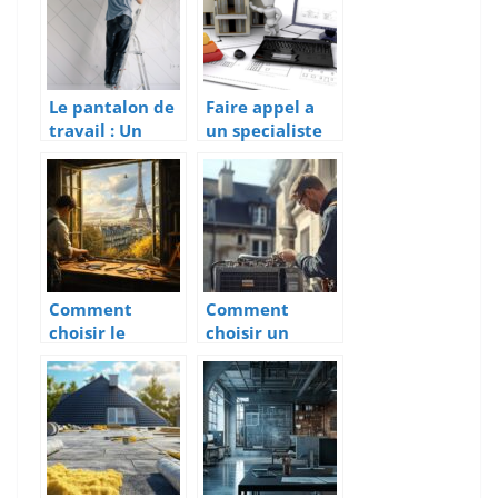
Le pantalon de
Faire appel a
travail : Un
un specialiste
indispensable
de la
pour les
construction
professionnels
eco-
exigeants
responsable
pour renover
votre maison
Comment
Comment
choisir le
choisir un
meilleur
chauffagiste
service de
pour
réparation de
l’installation
fenêtres à Paris
d’une pompe à
?
chaleur à
Quimper ?