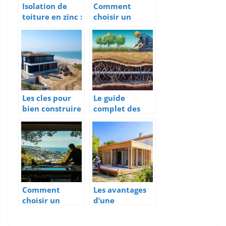
Isolation de
Comment
toiture en zinc :
choisir un
5 solutions
bureau
budget-friendly
d’études
contre les
ingénierie pour
infiltrations
vos projets
industriels ?
Les cles pour
Le guide
bien construire
complet des
sa maison aux
solutions pour
Sables d’Olonne
deboucher une
canalisation
enterree
Comment
Les avantages
choisir un
d’une
vitrier
extension en
miroitier à
ossature bois