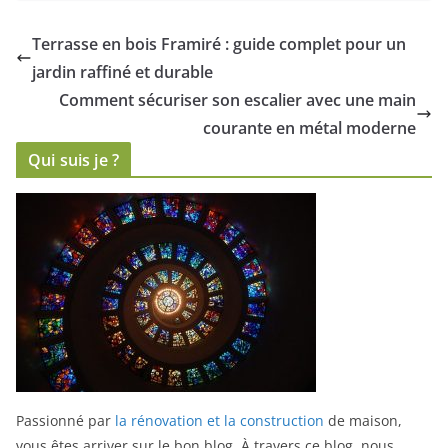
Cagnes-sur-Mer
avec un expert
pour vos
à Montpellier
Terrasse en bois Framiré : guide complet pour un
projets de
jardin raffiné et durable
verre sur
mesure
Comment sécuriser son escalier avec une main
courante en métal moderne
Qui suis je ?
Passionné par
la rénovation et la construction
de maison,
vous êtes arriver sur le bon blog.
À travers ce blog, nous