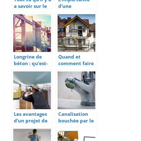
a savoir sur le
d’une
contrat a duree
maquette
indeterminee
avant la
de chantier
realisation de
tout projet
immobilier
Longrine de
Quand et
béton : qu’est-
comment faire
ce que c’est ?
un ravalement
de facade de
maison?
Les avantages
Canalisation
d’un projet de
bouchée par le
renovation
calcaire : que
globale
faire ?