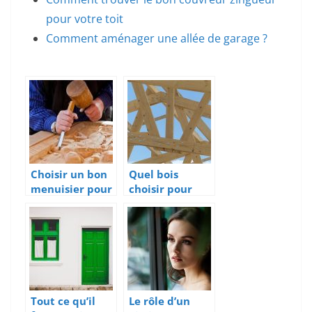
pour votre toit
Comment aménager une allée de garage ?
Choisir un bon
Quel bois
menuisier pour
choisir pour
assurer vos
une charpente
travaux à la
durable ?
maison
Tout ce qu’il
Le rôle d’un