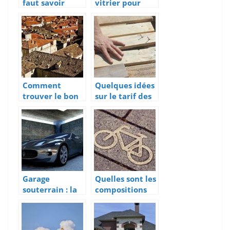
faut savoir
vitrier pour
pour bien poser
l’installation de
ses portes et
baies vitrées
fenêtres
Comment
Quelques idées
trouver le bon
sur le tarif des
couvreur
travaux du
zingueur pour
charpentier en
votre toit
bois
Garage
Quelles sont les
souterrain : la
compositions
meilleure façon
des marquages
de prendre en
au sol ?
soin de votre