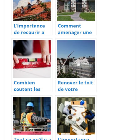
véhicule
L’importance
Comment
de recourir a
aménager une
un couvreur
allée de
professionnel
garage ?
Combien
Renover le toit
coutent les
de votre
travaux de
maison : les
pose de
principaux
carrelage
enjeux
Tout ce qu’il y a
L’importance