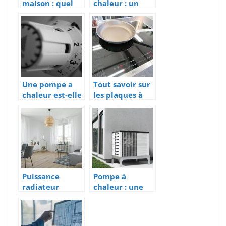
maison : quel
chaleur : un
type de
chauffage
chauffe-eau
naturel pour
economique
les foyers
installer ?
Une pompe a
Tout savoir sur
chaleur est-elle
les plaques à
rentable ?
induction
Puissance
Pompe à
radiateur
chaleur : une
adapté pour
solution
ma maison.
efficace pour
votre confort