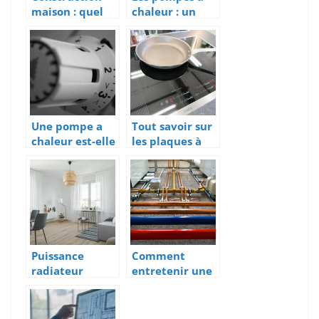
maison : quel
chaleur : un
type de
chauffage
chauffe-eau
naturel pour
economique
les foyers
installer ?
Une pompe a
Tout savoir sur
chaleur est-elle
les plaques à
rentable ?
induction
Puissance
Comment
radiateur
entretenir une
adapté pour
pompe a
ma maison.
chaleur ?