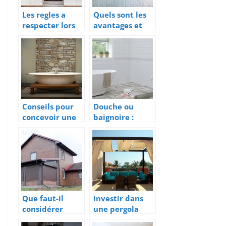
Les regles a
Quels sont les
respecter lors
avantages et
de
inconvenients
l’amenagement
de la toile de
du plan de
verre ?
travail
Conseils pour
Douche ou
concevoir une
baignoire :
salle de bains
lequel choisir ?
moderne
Que faut-il
Investir dans
considérer
une pergola
pour s’assurer
pour terrasse