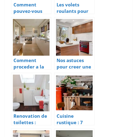
Comment
Les volets
pouvez-vous
roulants pour
choisir vos
vos portes et
fenêtres pour
fenetres : Est-ce
vos maisons?
une bonne idee
?
Comment
Nos astuces
proceder a la
pour creer une
renovation de
cuisine aeree,
sa cuisine
elegante et
efficacement ?
lumineuse
Renovation de
Cuisine
toilettes :
rustique : 7
Comment s’y
chemins
prendre ?
pertinents