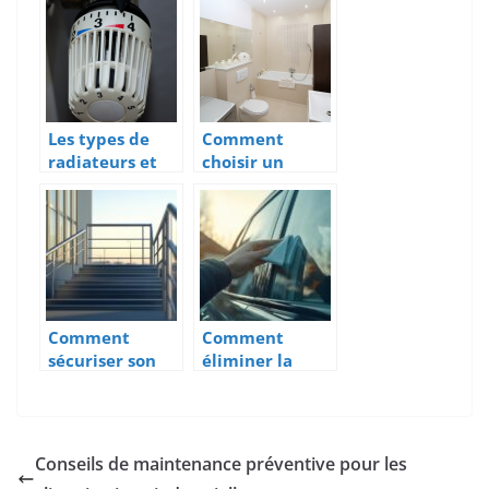
d’acheter un
est une bonne
bon volet
idée
roulant ?
Les types de
Comment
radiateurs et
choisir un
leurs
receveur de
caractéristique
douche?
s
Comment
Comment
sécuriser son
éliminer la
escalier avec
buée sur
une main
fenêtre double
courante en
vitrage pour
métal moderne
une meilleure
Conseils de maintenance préventive pour les
visibilité