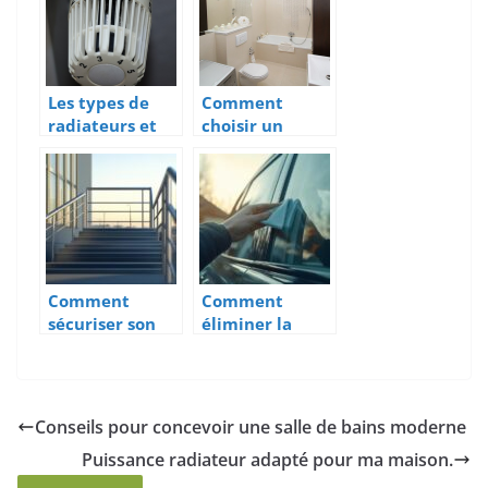
roulant ?
Les types de
Comment
radiateurs et
choisir un
leurs
receveur de
caractéristique
douche?
s
Comment
Comment
sécuriser son
éliminer la
escalier avec
buée sur
une main
fenêtre double
courante en
vitrage pour
métal moderne
une meilleure
Conseils pour concevoir une salle de bains moderne
visibilité
Puissance radiateur adapté pour ma maison.