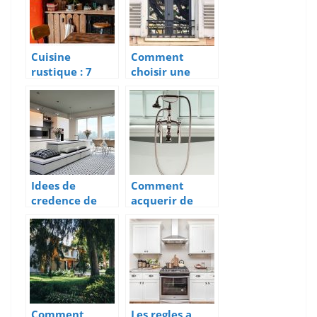
Cuisine
Comment
rustique : 7
choisir une
chemins
barre d’appui
pertinents
de fenetre en
pour la
inox
moderniser
Idees de
Comment
credence de
acquerir de
cuisine pour
l’eau chaude
une protection
chez soi ?
murale chic et
elegante.
Comment
Les regles a