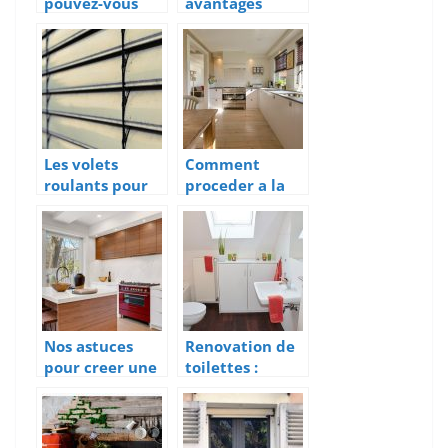
pouvez-vous
avantages
choisir vos
d’utilisation
fenêtres pour
des portes
vos maisons?
vitrées ?
Les volets
Comment
roulants pour
proceder a la
vos portes et
renovation de
fenetres : Est-ce
sa cuisine
une bonne idee
efficacement ?
?
Nos astuces
Renovation de
pour creer une
toilettes :
cuisine aeree,
Comment s’y
elegante et
prendre ?
lumineuse