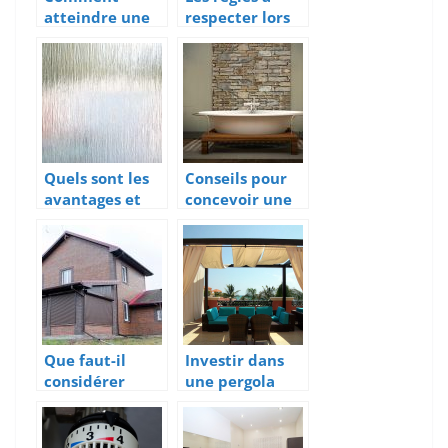
atteindre une
respecter lors
temperature
de
optimale dans
l’amenagement
la maison
du plan de
durant l’ete ?
travail
Quels sont les
Conseils pour
avantages et
concevoir une
inconvenients
salle de bains
de la toile de
moderne
verre ?
Que faut-il
Investir dans
considérer
une pergola
pour s’assurer
pour terrasse
d’acheter un
est une bonne
bon volet
idée